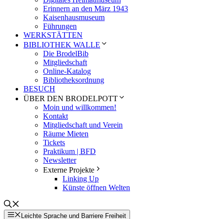
Erinnern an den März 1943
Kaisenhausmuseum
Führungen
WERKSTÄTTEN
BIBLIOTHEK WALLE
Die BrodelBib
Mitgliedschaft
Online-Katalog
Bibliotheksordnung
BESUCH
ÜBER DEN BRODELPOTT
Moin und willkommen!
Kontakt
Mitgliedschaft und Verein
Räume Mieten
Tickets
Praktikum | BFD
Newsletter
Externe Projekte
Linking Up
Künste öffnen Welten
Leichte Sprache und Barriere Freiheit