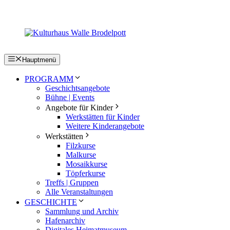
Zum
Inhalt
springen
Hauptmenü
PROGRAMM
Geschichtsangebote
Bühne | Events
Angebote für Kinder
Werkstätten für Kinder
Weitere Kinderangebote
Werkstätten
Filzkurse
Malkurse
Mosaikkurse
Töpferkurse
Treffs | Gruppen
Alle Veranstaltungen
GESCHICHTE
Sammlung und Archiv
Hafenarchiv
Digitales Heimatmuseum