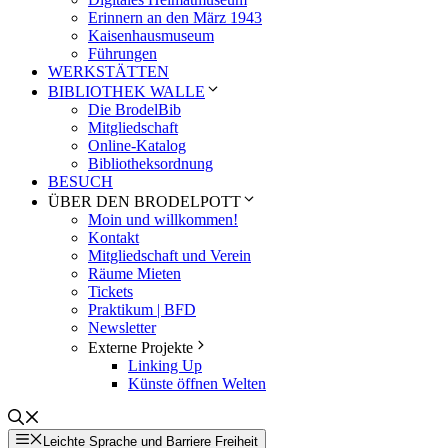
Erinnern an den März 1943
Kaisenhausmuseum
Führungen
WERKSTÄTTEN
BIBLIOTHEK WALLE
Die BrodelBib
Mitgliedschaft
Online-Katalog
Bibliotheksordnung
BESUCH
ÜBER DEN BRODELPOTT
Moin und willkommen!
Kontakt
Mitgliedschaft und Verein
Räume Mieten
Tickets
Praktikum | BFD
Newsletter
Externe Projekte
Linking Up
Künste öffnen Welten
Leichte Sprache und Barriere Freiheit