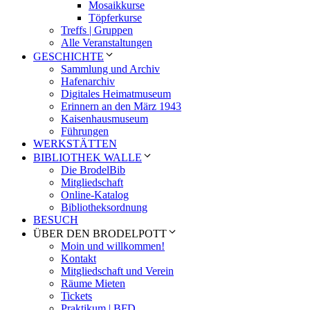
Mosaikkurse
Töpferkurse
Treffs | Gruppen
Alle Veranstaltungen
GESCHICHTE
Sammlung und Archiv
Hafenarchiv
Digitales Heimatmuseum
Erinnern an den März 1943
Kaisenhausmuseum
Führungen
WERKSTÄTTEN
BIBLIOTHEK WALLE
Die BrodelBib
Mitgliedschaft
Online-Katalog
Bibliotheksordnung
BESUCH
ÜBER DEN BRODELPOTT
Moin und willkommen!
Kontakt
Mitgliedschaft und Verein
Räume Mieten
Tickets
Praktikum | BFD