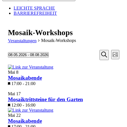
LEICHTE SPRACHE
BARRIEREFREIHEIT
Mosaik-Workshops
Mosaik-Workshops
Veranstaltungen
Veransta
Vera
Veranstaltungen
08.05.2026
 - 
08.08.2026
Foto
Ansic
Suche
Datum
Suche
Navi
auswählen.
List
und
Mai
8
of
Ansichten
Mosaikabende
Veranstaltungen
Navigati
17:00
-
21:00
in
Mai
17
Photo
Mosaiktrittsteine für den Garten
View
12:00
-
16:00
Mai
22
Mosaikabende
17:00
-
21:00