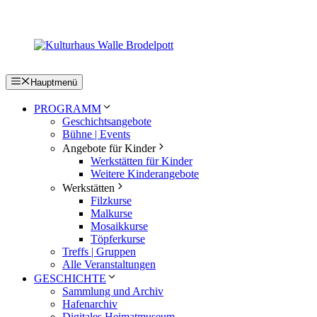
Zum
Inhalt
springen
Hauptmenü
PROGRAMM
Geschichtsangebote
Bühne | Events
Angebote für Kinder
Werkstätten für Kinder
Weitere Kinderangebote
Werkstätten
Filzkurse
Malkurse
Mosaikkurse
Töpferkurse
Treffs | Gruppen
Alle Veranstaltungen
GESCHICHTE
Sammlung und Archiv
Hafenarchiv
Digitales Heimatmuseum