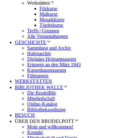
Werkstätten
Filzkurse
Malkurse
Mosaikkurse
Töpferkurse
Treffs | Gruppen
Alle Veranstaltungen
GESCHICHTE
Sammlung und Archiv
Hafenarchiv
Digitales Heimatmuseum
Erinnern an den März 1943
Kaisenhausmuseum
Führungen
WERKSTÄTTEN
BIBLIOTHEK WALLE
Die BrodelBib
Mitgliedschaft
Online-Katalog
Bibliotheksordnung
BESUCH
ÜBER DEN BRODELPOTT
Moin und willkommen!
Kontakt
Mitgliedschaft und Verein