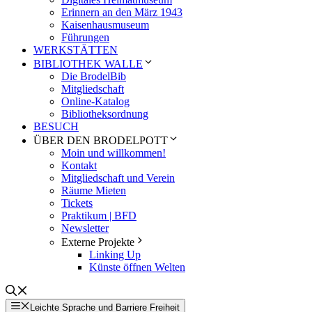
Erinnern an den März 1943
Kaisenhausmuseum
Führungen
WERKSTÄTTEN
BIBLIOTHEK WALLE
Die BrodelBib
Mitgliedschaft
Online-Katalog
Bibliotheksordnung
BESUCH
ÜBER DEN BRODELPOTT
Moin und willkommen!
Kontakt
Mitgliedschaft und Verein
Räume Mieten
Tickets
Praktikum | BFD
Newsletter
Externe Projekte
Linking Up
Künste öffnen Welten
Leichte Sprache und Barriere Freiheit