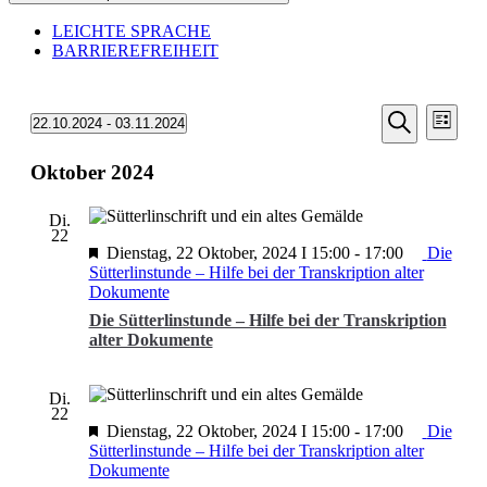
LEICHTE SPRACHE
BARRIEREFREIHEIT
Veransta
Vera
Veranstaltungen
22.10.2024
 - 
03.11.2024
Liste
Ansic
Suche
Datum
Suche
Navi
wählen.
Oktober 2024
und
Ansichten
Di.
Navigati
22
Dienstag, 22 Oktober, 2024 I 15:00
-
17:00
Die
Sütterlinstunde – Hilfe bei der Transkription alter
Dokumente
Die Sütterlinstunde – Hilfe bei der Transkription
alter Dokumente
Di.
22
Dienstag, 22 Oktober, 2024 I 15:00
-
17:00
Die
Sütterlinstunde – Hilfe bei der Transkription alter
Dokumente