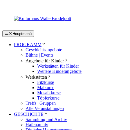
Zum
Inhalt
springen
Hauptmenü
PROGRAMM
Geschichtsangebote
Bühne | Events
Angebote für Kinder
Werkstätten für Kinder
Weitere Kinderangebote
Werkstätten
Filzkurse
Malkurse
Mosaikkurse
Töpferkurse
Treffs | Gruppen
Alle Veranstaltungen
GESCHICHTE
Sammlung und Archiv
Hafenarchiv
Digitales Heimatmuseum