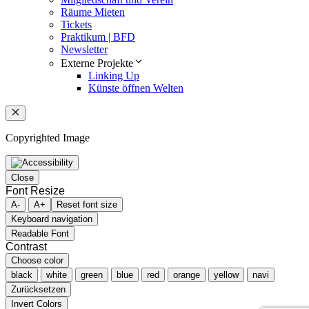
Räume Mieten
Tickets
Praktikum | BFD
Newsletter
Externe Projekte
Linking Up
Künste öffnen Welten
Schließen
Copyrighted Image
Close
Font Resize
A-
A+
Reset font size
Keyboard navigation
Readable Font
Contrast
Choose color
black
white
green
blue
red
orange
yellow
navi
Zurücksetzen
Invert Colors