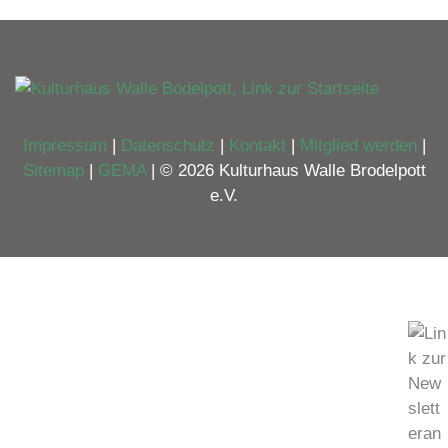
Impressum
|
Datenschutz
|
Kontakt
|
Mitglied werden
|
Sitemap
|
GEMA
| © 2026 Kulturhaus Walle Brodelpott
e.V.