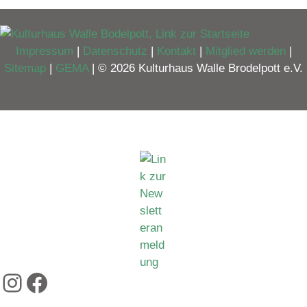
Impressum
|
Datenschutz
|
Kontakt
|
Mitglied werden
|
Sitemap
|
GEMA
| © 2026 Kulturhaus Walle Brodelpott e.V.
Instagram
Facebook