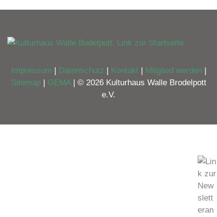
Impressum
|
Datenschutz
|
Kontakt
|
Mitglied werden
|
Sitemap
|
GEMA
| © 2026 Kulturhaus Walle Brodelpott
e.V.