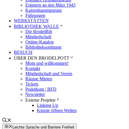
Erinnern an den März 1943
Kaisenhausmuseum
Führungen
WERKSTÄTTEN
BIBLIOTHEK WALLE
Die BrodelBib
Mitgliedschaft
Online-Katalog
Bibliotheksordnung
BESUCH
ÜBER DEN BRODELPOTT
Moin und willkommen!
Kontakt
Mitgliedschaft und Verein
Räume Mieten
Tickets
Praktikum | BFD
Newsletter
Externe Projekte
Linking Up
Künste öffnen Welten
Leichte Sprache und Barriere Freiheit