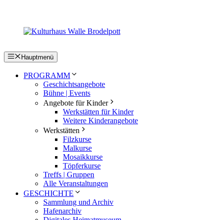
Zum
Inhalt
springen
Hauptmenü
PROGRAMM
Geschichtsangebote
Bühne | Events
Angebote für Kinder
Werkstätten für Kinder
Weitere Kinderangebote
Werkstätten
Filzkurse
Malkurse
Mosaikkurse
Töpferkurse
Treffs | Gruppen
Alle Veranstaltungen
GESCHICHTE
Sammlung und Archiv
Hafenarchiv
Digitales Heimatmuseum