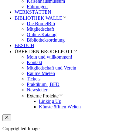
Kaisenhausmuseum
Führungen
WERKSTÄTTEN
BIBLIOTHEK WALLE
Die BrodelBib
Mitgliedschaft
Online-Katalog
Bibliotheksordnung
BESUCH
ÜBER DEN BRODELPOTT
Moin und willkommen!
Kontakt
Mitgliedschaft und Verein
Räume Mieten
Tickets
Praktikum | BFD
Newsletter
Externe Projekte
Linking Up
Künste öffnen Welten
Schließen
Copyrighted Image