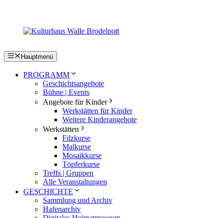
Zum
Inhalt
springen
Hauptmenü
PROGRAMM
Geschichtsangebote
Bühne | Events
Angebote für Kinder
Werkstätten für Kinder
Weitere Kinderangebote
Werkstätten
Filzkurse
Malkurse
Mosaikkurse
Töpferkurse
Treffs | Gruppen
Alle Veranstaltungen
GESCHICHTE
Sammlung und Archiv
Hafenarchiv
Digitales Heimatmuseum