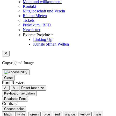
Moin und willkommen!
Kontakt
Mitgliedschaft und Verein
Räume Mieten
Tickets
Praktikum | BFD
Newsletter
Externe Projekte
Linking Up
Künste öffnen Welten
Schließen
Copyrighted Image
Close
Font Resize
A-
A+
Reset font size
Keyboard navigation
Readable Font
Contrast
Choose color
black
white
green
blue
red
orange
yellow
navi