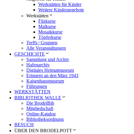
Werkstätten für Kinder
Weitere Kinderangebote
Werkstätten
Filzkurse
Malkurse
Mosaikkurse
Töpferkurse
Treffs | Gruppen
Alle Veranstaltungen
GESCHICHTE
Sammlung und Archiv
Hafenarchiv
Digitales Heimatmuseum
Erinnern an den März 1943
Kaisenhausmuseum
Führungen
WERKSTÄTTEN
BIBLIOTHEK WALLE
Die BrodelBib
Mitgliedschaft
Online-Katalog
Bibliotheksordnung
BESUCH
ÜBER DEN BRODELPOTT