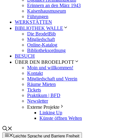
Erinnern an den März 1943
Kaisenhausmuseum
Führungen
WERKSTÄTTEN
BIBLIOTHEK WALLE
Die BrodelBib
Mitgliedschaft
Online-Katalog
Bibliotheksordnung
BESUCH
ÜBER DEN BRODELPOTT
Moin und willkommen!
Kontakt
Mitgliedschaft und Verein
Räume Mieten
Tickets
Praktikum | BFD
Newsletter
Externe Projekte
Linking Up
Künste öffnen Welten
Leichte Sprache und Barriere Freiheit