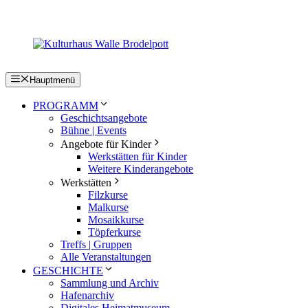
Zum
Inhalt
springen
Hauptmenü
PROGRAMM
Geschichtsangebote
Bühne | Events
Angebote für Kinder
Werkstätten für Kinder
Weitere Kinderangebote
Werkstätten
Filzkurse
Malkurse
Mosaikkurse
Töpferkurse
Treffs | Gruppen
Alle Veranstaltungen
GESCHICHTE
Sammlung und Archiv
Hafenarchiv
Digitales Heimatmuseum