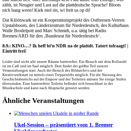
zählt, ist Neugier und Lust auf die plattdeutsche Sprache! Bloots
nich bang ween! Kiek mol rin, wi freit us op di!
Dat Klöönwark ist ein Kooperationsprojekt des Ostfreesen-Vereen
Upstalsboom, des Länderzentrum für Niederdeutsch, des Kulturhaus
Walle Brodelpott und Marc Schmidt, u.a. tätig bei Radio
Bremen/ARD für den ‚Bundesrat für Niederdeutsch‘.
8.9.: KINO…? Ik heff bi‘n NDR na de plattdt. Tatort tofraagt! |
Eintritt frei!
Leider sind nicht alle unsere Räume barrierefrei. Ein Besuch mit dem Rollstuhl
ist im Café und im Saal möglich. Dort findet der größte Teil unserer
Veranstaltungen statt. Auch der Besuch des Bildarchivs und der
Kreativwerkstatt ist mittels eines Treppenlifts möglich. Für die Nutzung des
Geschichtsbereichs auf der Empore und der Toiletten müssen Sie einige Stufen
überwinden. Eine barrierefreie Toilette befindet sich benachbart in der
Musikschule und kann nach Absprache genutzt werden.
Ähnliche Veranstaltungen
Ukel-Session – präsentiert vom 1. Bremer