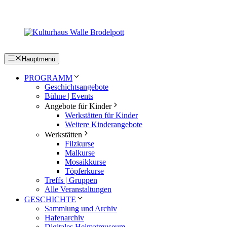
Zum
Inhalt
springen
Hauptmenü
PROGRAMM
Geschichtsangebote
Bühne | Events
Angebote für Kinder
Werkstätten für Kinder
Weitere Kinderangebote
Werkstätten
Filzkurse
Malkurse
Mosaikkurse
Töpferkurse
Treffs | Gruppen
Alle Veranstaltungen
GESCHICHTE
Sammlung und Archiv
Hafenarchiv
Digitales Heimatmuseum