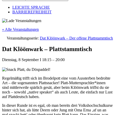
LEICHTE SPRACHE
BARRIEREFREIHEIT
« Alle Veranstaltungen
Veranstaltungsserie:
Dat Klöönwark – Der offene Plattstammtisch
Dat Klöönwark – Plattstammtisch
Dienstag, 8 September
I
18:15
–
20:00
Regelmäßig trifft sich im Brodelpott eine vom Aussterben bedrohte
Art – die sogenannten Plattsnacker! Platt-Muttersprachler*innen
sind mittlerweile spärlich gesät, aber beim Klöönwark triffst du sie
noch – sowohl „native speaker“ als auch Leute, die einfach nur Lust
auf Plattdeutsch haben.
In dieser Runde ist es egal, ob man bereits drei Volkshochschulkurse
hinter sich hat, als lütte Deern oder Jung mit Oma Erna ‚af un an
mal snackt hett‘ oder überhaupt kein Platt kann. Das Einzige, was