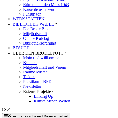
Erinnern an den März 1943
Kaisenhausmuseum
Führungen
WERKSTÄTTEN
BIBLIOTHEK WALLE
Die BrodelBib
Mitgliedschaft
Online-Katalog
Bibliotheksordnung
BESUCH
ÜBER DEN BRODELPOTT
Moin und willkommen!
Kontakt
Mitgliedschaft und Verein
Räume Mieten
Tickets
Praktikum | BFD
Newsletter
Externe Projekte
Linking Up
Künste öffnen Welten
Leichte Sprache und Barriere Freiheit