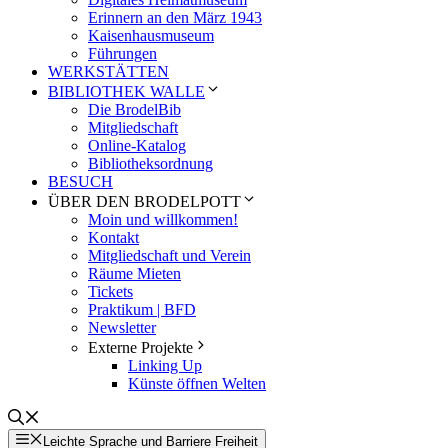
Erinnern an den März 1943
Kaisenhausmuseum
Führungen
WERKSTÄTTEN
BIBLIOTHEK WALLE
Die BrodelBib
Mitgliedschaft
Online-Katalog
Bibliotheksordnung
BESUCH
ÜBER DEN BRODELPOTT
Moin und willkommen!
Kontakt
Mitgliedschaft und Verein
Räume Mieten
Tickets
Praktikum | BFD
Newsletter
Externe Projekte
Linking Up
Künste öffnen Welten
Leichte Sprache und Barriere Freiheit