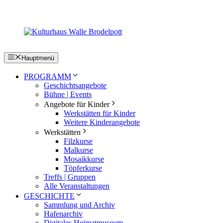
Zum
Inhalt
springen
Hauptmenü
PROGRAMM
Geschichtsangebote
Bühne | Events
Angebote für Kinder
Werkstätten für Kinder
Weitere Kinderangebote
Werkstätten
Filzkurse
Malkurse
Mosaikkurse
Töpferkurse
Treffs | Gruppen
Alle Veranstaltungen
GESCHICHTE
Sammlung und Archiv
Hafenarchiv
Digitales Heimatmuseum