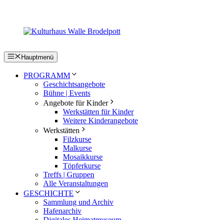
Zum
Inhalt
springen
Hauptmenü
PROGRAMM
Geschichtsangebote
Bühne | Events
Angebote für Kinder
Werkstätten für Kinder
Weitere Kinderangebote
Werkstätten
Filzkurse
Malkurse
Mosaikkurse
Töpferkurse
Treffs | Gruppen
Alle Veranstaltungen
GESCHICHTE
Sammlung und Archiv
Hafenarchiv
Digitales Heimatmuseum