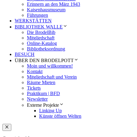
Erinnern an den März 1943
Kaisenhausmuseum
Führungen
WERKSTÄTTEN
BIBLIOTHEK WALLE
Die BrodelBib
Mitgliedschaft
Online-Katalog
Bibliotheksordnung
BESUCH
ÜBER DEN BRODELPOTT
Moin und willkommen!
Kontakt
Mitgliedschaft und Verein
Räume Mieten
Tickets
Praktikum | BFD
Newsletter
Externe Projekte
Linking Up
Künste öffnen Welten
Schließen