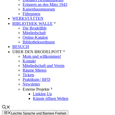
Erinnern an den März 1943
Kaisenhausmuseum
Führungen
WERKSTÄTTEN
BIBLIOTHEK WALLE
Die BrodelBib
Mitgliedschaft
Online-Katalog
Bibliotheksordnung
BESUCH
ÜBER DEN BRODELPOTT
Moin und willkommen!
Kontakt
Mitgliedschaft und Verein
Räume Mieten
Tickets
Praktikum | BFD
Newsletter
Externe Projekte
Linking Up
Künste öffnen Welten
Leichte Sprache und Barriere Freiheit