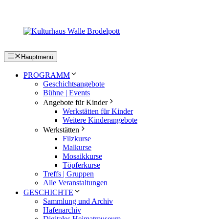
Zum
Inhalt
springen
Hauptmenü
PROGRAMM
Geschichtsangebote
Bühne | Events
Angebote für Kinder
Werkstätten für Kinder
Weitere Kinderangebote
Werkstätten
Filzkurse
Malkurse
Mosaikkurse
Töpferkurse
Treffs | Gruppen
Alle Veranstaltungen
GESCHICHTE
Sammlung und Archiv
Hafenarchiv
Digitales Heimatmuseum