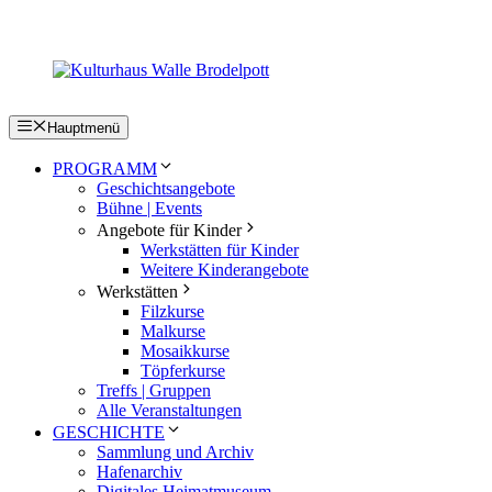
Zum
Inhalt
springen
Hauptmenü
PROGRAMM
Geschichtsangebote
Bühne | Events
Angebote für Kinder
Werkstätten für Kinder
Weitere Kinderangebote
Werkstätten
Filzkurse
Malkurse
Mosaikkurse
Töpferkurse
Treffs | Gruppen
Alle Veranstaltungen
GESCHICHTE
Sammlung und Archiv
Hafenarchiv
Digitales Heimatmuseum