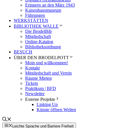
Erinnern an den März 1943
Kaisenhausmuseum
Führungen
WERKSTÄTTEN
BIBLIOTHEK WALLE
Die BrodelBib
Mitgliedschaft
Online-Katalog
Bibliotheksordnung
BESUCH
ÜBER DEN BRODELPOTT
Moin und willkommen!
Kontakt
Mitgliedschaft und Verein
Räume Mieten
Tickets
Praktikum | BFD
Newsletter
Externe Projekte
Linking Up
Künste öffnen Welten
Leichte Sprache und Barriere Freiheit