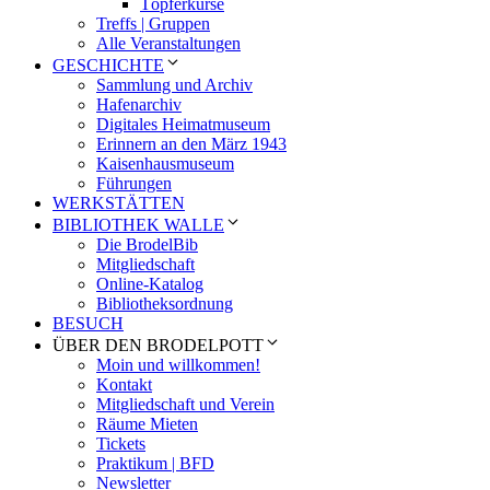
Töpferkurse
Treffs | Gruppen
Alle Veranstaltungen
GESCHICHTE
Sammlung und Archiv
Hafenarchiv
Digitales Heimatmuseum
Erinnern an den März 1943
Kaisenhausmuseum
Führungen
WERKSTÄTTEN
BIBLIOTHEK WALLE
Die BrodelBib
Mitgliedschaft
Online-Katalog
Bibliotheksordnung
BESUCH
ÜBER DEN BRODELPOTT
Moin und willkommen!
Kontakt
Mitgliedschaft und Verein
Räume Mieten
Tickets
Praktikum | BFD
Newsletter