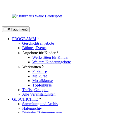
Zum
Inhalt
springen
Hauptmenü
PROGRAMM
Geschichtsangebote
Bühne | Events
Angebote für Kinder
Werkstätten für Kinder
Weitere Kinderangebote
Werkstätten
Filzkurse
Malkurse
Mosaikkurse
Töpferkurse
Treffs | Gruppen
Alle Veranstaltungen
GESCHICHTE
Sammlung und Archiv
Hafenarchiv
Digitales Heimatmuseum