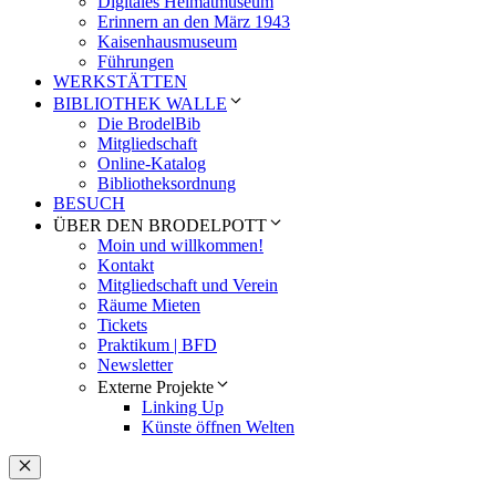
Digitales Heimatmuseum
Erinnern an den März 1943
Kaisenhausmuseum
Führungen
WERKSTÄTTEN
BIBLIOTHEK WALLE
Die BrodelBib
Mitgliedschaft
Online-Katalog
Bibliotheksordnung
BESUCH
ÜBER DEN BRODELPOTT
Moin und willkommen!
Kontakt
Mitgliedschaft und Verein
Räume Mieten
Tickets
Praktikum | BFD
Newsletter
Externe Projekte
Linking Up
Künste öffnen Welten
Schließen