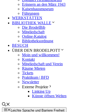
Erinnern an den März 1943
Kaisenhausmuseum
Führungen
WERKSTÄTTEN
BIBLIOTHEK WALLE
Die BrodelBib
Mitgliedschaft
Online-Katalog
Bibliotheksordnung
BESUCH
ÜBER DEN BRODELPOTT
Moin und willkommen!
Kontakt
Mitgliedschaft und Verein
Räume Mieten
Tickets
Praktikum | BFD
Newsletter
Externe Projekte
Linking Up
Künste öffnen Welten
Leichte Sprache und Barriere Freiheit