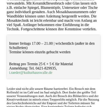
verwandeln. Mit Keramikfliesenbruch oder Glas lassen sich
z.B. einfache Spiegel, Blumentöpfe, Untersetzer oder Tische
ganz individuell gestalten. Auch Mosaikhausnummern oder
Wandbilder können unter Anleitung hergestellt werden. Die
Mosaiktechnik ist leicht erlernbar und macht von Anfang an
viel Spaß. Anfänger bekommen eine Einführung in die
Technik. Fortgeschrittene können ihre Kenntnisse vertiefen.
Immer freitags 17.00 – 21.00 | wöchentlich (außer in den
Schulferien)
Termine können einzeln gebucht werden
Beitrag pro Termin 25 € + 5 € für Material
Anmeldung: Tel. 0421-829935,
i.raeder@kulturhauswalle.de
Leider sind nicht alle unsere Räume barrierefrei. Ein Besuch mit dem
Rollstuhl ist im Café und im Saal möglich. Dort findet der größte Teil
unserer Veranstaltungen statt. Auch der Besuch des Bildarchivs und der
Kreativwerkstatt ist mittels eines Treppenlifts möglich. Für die Nutzung
des Geschichtsbereichs auf der Empore und der Toiletten müssen Sie
einige Stufen überwinden. Eine barrierefreie Toilette befindet sich