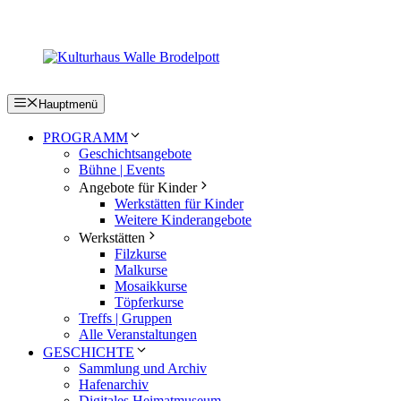
Zum
Inhalt
springen
Hauptmenü
PROGRAMM
Geschichtsangebote
Bühne | Events
Angebote für Kinder
Werkstätten für Kinder
Weitere Kinderangebote
Werkstätten
Filzkurse
Malkurse
Mosaikkurse
Töpferkurse
Treffs | Gruppen
Alle Veranstaltungen
GESCHICHTE
Sammlung und Archiv
Hafenarchiv
Digitales Heimatmuseum