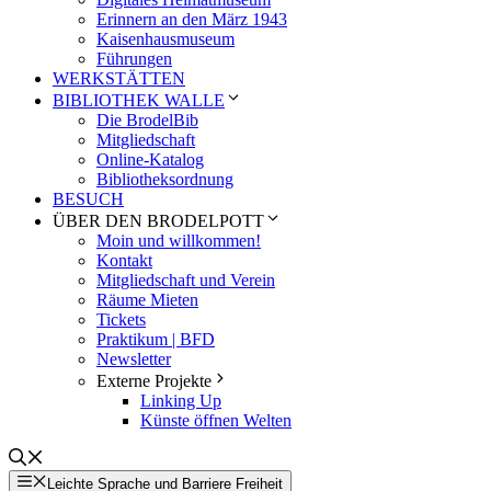
Erinnern an den März 1943
Kaisenhausmuseum
Führungen
WERKSTÄTTEN
BIBLIOTHEK WALLE
Die BrodelBib
Mitgliedschaft
Online-Katalog
Bibliotheksordnung
BESUCH
ÜBER DEN BRODELPOTT
Moin und willkommen!
Kontakt
Mitgliedschaft und Verein
Räume Mieten
Tickets
Praktikum | BFD
Newsletter
Externe Projekte
Linking Up
Künste öffnen Welten
Leichte Sprache und Barriere Freiheit