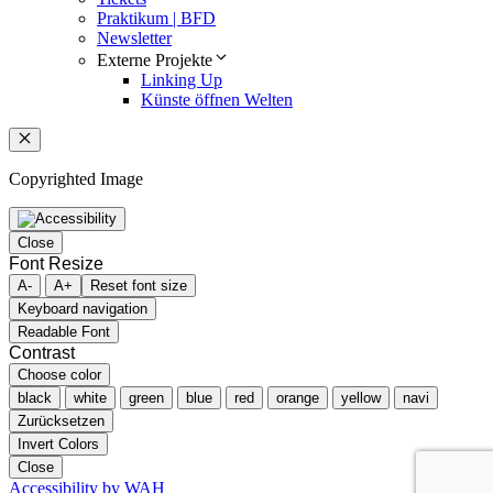
Praktikum | BFD
Newsletter
Externe Projekte
Linking Up
Künste öffnen Welten
Schließen
Copyrighted Image
Close
Font Resize
A-
A+
Reset font size
Keyboard navigation
Readable Font
Contrast
Choose color
black
white
green
blue
red
orange
yellow
navi
Zurücksetzen
Invert Colors
Close
Accessibility by WAH