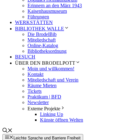
Erinnern an den März 1943
Kaisenhausmuseum
Führungen
WERKSTÄTTEN
BIBLIOTHEK WALLE
Die BrodelBib
Mitgliedschaft
Online-Katalog
Bibliotheksordnung
BESUCH
ÜBER DEN BRODELPOTT
Moin und willkommen!
Kontakt
Mitgliedschaft und Verein
Räume Mieten
Tickets
Praktikum | BFD
Newsletter
Externe Projekte
Linking Up
Künste öffnen Welten
Leichte Sprache und Barriere Freiheit