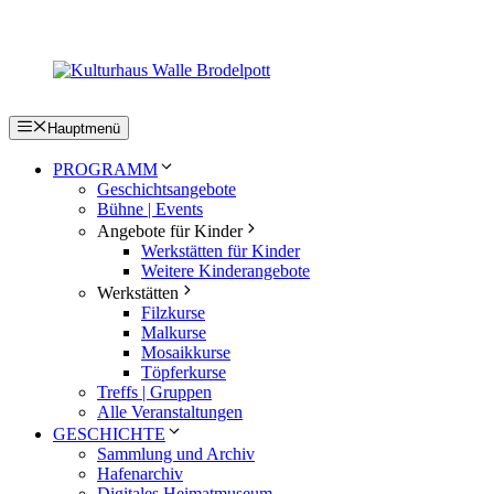
Zum
Inhalt
springen
Hauptmenü
PROGRAMM
Geschichtsangebote
Bühne | Events
Angebote für Kinder
Werkstätten für Kinder
Weitere Kinderangebote
Werkstätten
Filzkurse
Malkurse
Mosaikkurse
Töpferkurse
Treffs | Gruppen
Alle Veranstaltungen
GESCHICHTE
Sammlung und Archiv
Hafenarchiv
Digitales Heimatmuseum