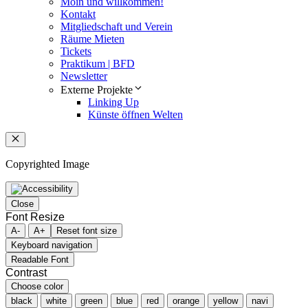
Moin und willkommen!
Kontakt
Mitgliedschaft und Verein
Räume Mieten
Tickets
Praktikum | BFD
Newsletter
Externe Projekte
Linking Up
Künste öffnen Welten
Schließen
Copyrighted Image
Close
Font Resize
A-
A+
Reset font size
Keyboard navigation
Readable Font
Contrast
Choose color
black
white
green
blue
red
orange
yellow
navi