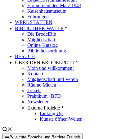
Erinnern an den März 1943
Kaisenhausmuseum
Führungen
WERKSTÄTTEN
BIBLIOTHEK WALLE
Die BrodelBib
Mitgliedschaft
Online-Katalog
Bibliotheksordnung
BESUCH
ÜBER DEN BRODELPOTT
Moin und willkommen!
Kontakt
Mitgliedschaft und Verein
Räume Mieten
Tickets
Praktikum | BFD
Newsletter
Externe Projekte
Linking Up
Künste öffnen Welten
Leichte Sprache und Barriere Freiheit