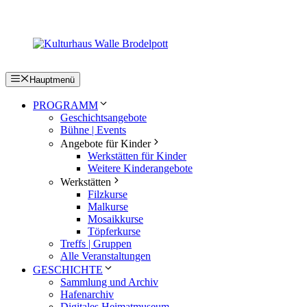
Zum
Inhalt
springen
Hauptmenü
PROGRAMM
Geschichtsangebote
Bühne | Events
Angebote für Kinder
Werkstätten für Kinder
Weitere Kinderangebote
Werkstätten
Filzkurse
Malkurse
Mosaikkurse
Töpferkurse
Treffs | Gruppen
Alle Veranstaltungen
GESCHICHTE
Sammlung und Archiv
Hafenarchiv
Digitales Heimatmuseum