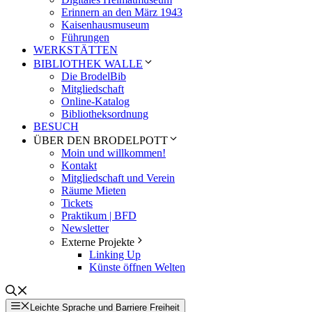
Erinnern an den März 1943
Kaisenhausmuseum
Führungen
WERKSTÄTTEN
BIBLIOTHEK WALLE
Die BrodelBib
Mitgliedschaft
Online-Katalog
Bibliotheksordnung
BESUCH
ÜBER DEN BRODELPOTT
Moin und willkommen!
Kontakt
Mitgliedschaft und Verein
Räume Mieten
Tickets
Praktikum | BFD
Newsletter
Externe Projekte
Linking Up
Künste öffnen Welten
Leichte Sprache und Barriere Freiheit