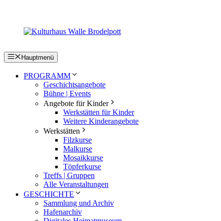
Zum
Inhalt
springen
Hauptmenü
PROGRAMM
Geschichtsangebote
Bühne | Events
Angebote für Kinder
Werkstätten für Kinder
Weitere Kinderangebote
Werkstätten
Filzkurse
Malkurse
Mosaikkurse
Töpferkurse
Treffs | Gruppen
Alle Veranstaltungen
GESCHICHTE
Sammlung und Archiv
Hafenarchiv
Digitales Heimatmuseum