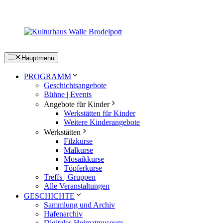
Zum
Inhalt
springen
Hauptmenü
PROGRAMM
Geschichtsangebote
Bühne | Events
Angebote für Kinder
Werkstätten für Kinder
Weitere Kinderangebote
Werkstätten
Filzkurse
Malkurse
Mosaikkurse
Töpferkurse
Treffs | Gruppen
Alle Veranstaltungen
GESCHICHTE
Sammlung und Archiv
Hafenarchiv
Digitales Heimatmuseum