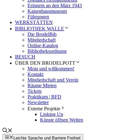
Erinnern an den März 1943
Kaisenhausmuseum
Führungen
WERKSTÄTTEN
BIBLIOTHEK WALLE
Die BrodelBib
Mitgliedschaft
Online-Katalog
Bibliotheksordnung
BESUCH
ÜBER DEN BRODELPOTT
Moin und willkommen!
Kontakt
Mitgliedschaft und Verein
Räume Mieten
Tickets
Praktikum | BFD
Newsletter
Externe Projekte
Linking Up
Künste öffnen Welten
Leichte Sprache und Barriere Freiheit