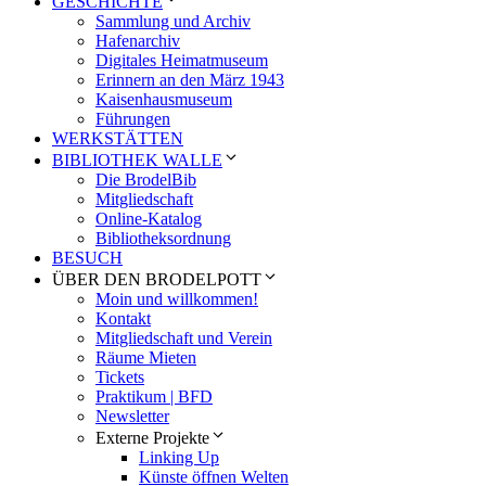
GESCHICHTE
Sammlung und Archiv
Hafenarchiv
Digitales Heimatmuseum
Erinnern an den März 1943
Kaisenhausmuseum
Führungen
WERKSTÄTTEN
BIBLIOTHEK WALLE
Die BrodelBib
Mitgliedschaft
Online-Katalog
Bibliotheksordnung
BESUCH
ÜBER DEN BRODELPOTT
Moin und willkommen!
Kontakt
Mitgliedschaft und Verein
Räume Mieten
Tickets
Praktikum | BFD
Newsletter
Externe Projekte
Linking Up
Künste öffnen Welten