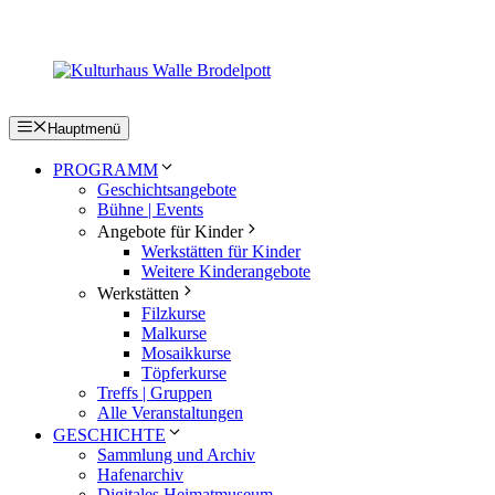
Zum
Inhalt
springen
Hauptmenü
PROGRAMM
Geschichtsangebote
Bühne | Events
Angebote für Kinder
Werkstätten für Kinder
Weitere Kinderangebote
Werkstätten
Filzkurse
Malkurse
Mosaikkurse
Töpferkurse
Treffs | Gruppen
Alle Veranstaltungen
GESCHICHTE
Sammlung und Archiv
Hafenarchiv
Digitales Heimatmuseum