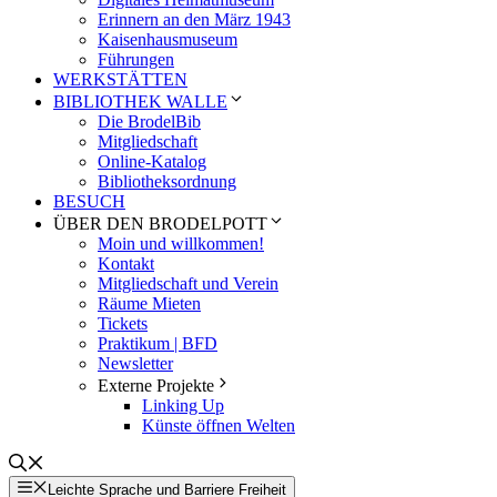
Erinnern an den März 1943
Kaisenhausmuseum
Führungen
WERKSTÄTTEN
BIBLIOTHEK WALLE
Die BrodelBib
Mitgliedschaft
Online-Katalog
Bibliotheksordnung
BESUCH
ÜBER DEN BRODELPOTT
Moin und willkommen!
Kontakt
Mitgliedschaft und Verein
Räume Mieten
Tickets
Praktikum | BFD
Newsletter
Externe Projekte
Linking Up
Künste öffnen Welten
Leichte Sprache und Barriere Freiheit