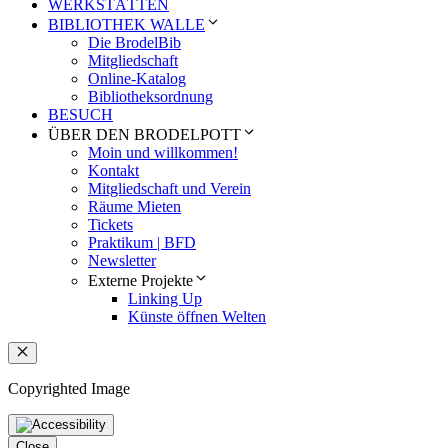
WERKSTÄTTEN
BIBLIOTHEK WALLE
Die BrodelBib
Mitgliedschaft
Online-Katalog
Bibliotheksordnung
BESUCH
ÜBER DEN BRODELPOTT
Moin und willkommen!
Kontakt
Mitgliedschaft und Verein
Räume Mieten
Tickets
Praktikum | BFD
Newsletter
Externe Projekte
Linking Up
Künste öffnen Welten
Schließen
Copyrighted Image
Close