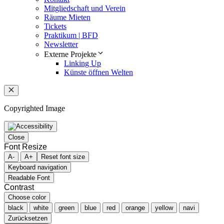
Mitgliedschaft und Verein
Räume Mieten
Tickets
Praktikum | BFD
Newsletter
Externe Projekte
Linking Up
Künste öffnen Welten
Schließen
Copyrighted Image
Close
Font Resize
A-
A+
Reset font size
Keyboard navigation
Readable Font
Contrast
Choose color
black
white
green
blue
red
orange
yellow
navi
Zurücksetzen