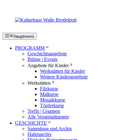
Zum
Inhalt
springen
Hauptmenü
PROGRAMM
Geschichtsangebote
Bühne | Events
Angebote für Kinder
Werkstätten für Kinder
Weitere Kinderangebote
Werkstätten
Filzkurse
Malkurse
Mosaikkurse
Töpferkurse
Treffs | Gruppen
Alle Veranstaltungen
GESCHICHTE
Sammlung und Archiv
Hafenarchiv
Digitales Heimatmuseum