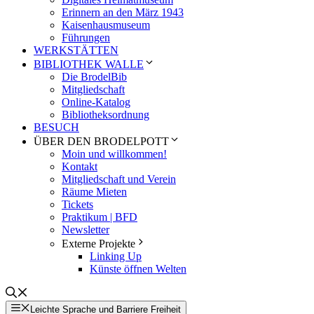
Erinnern an den März 1943
Kaisenhausmuseum
Führungen
WERKSTÄTTEN
BIBLIOTHEK WALLE
Die BrodelBib
Mitgliedschaft
Online-Katalog
Bibliotheksordnung
BESUCH
ÜBER DEN BRODELPOTT
Moin und willkommen!
Kontakt
Mitgliedschaft und Verein
Räume Mieten
Tickets
Praktikum | BFD
Newsletter
Externe Projekte
Linking Up
Künste öffnen Welten
Leichte Sprache und Barriere Freiheit