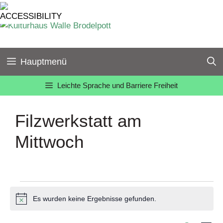
Zum
Inhalt
springen
Hauptmenü
Leichte Sprache und Barriere Freiheit
Filzwerkstatt am
Mittwoch
Veranstaltungen
Es wurden keine Ergebnisse gefunden.
H
i
n