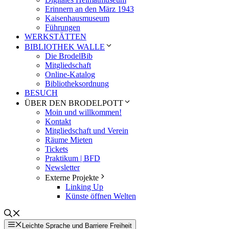
Erinnern an den März 1943
Kaisenhausmuseum
Führungen
WERKSTÄTTEN
BIBLIOTHEK WALLE
Die BrodelBib
Mitgliedschaft
Online-Katalog
Bibliotheksordnung
BESUCH
ÜBER DEN BRODELPOTT
Moin und willkommen!
Kontakt
Mitgliedschaft und Verein
Räume Mieten
Tickets
Praktikum | BFD
Newsletter
Externe Projekte
Linking Up
Künste öffnen Welten
Leichte Sprache und Barriere Freiheit