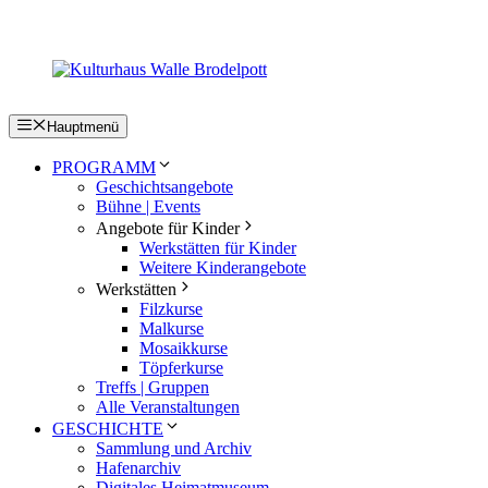
Zum
Inhalt
springen
Hauptmenü
PROGRAMM
Geschichtsangebote
Bühne | Events
Angebote für Kinder
Werkstätten für Kinder
Weitere Kinderangebote
Werkstätten
Filzkurse
Malkurse
Mosaikkurse
Töpferkurse
Treffs | Gruppen
Alle Veranstaltungen
GESCHICHTE
Sammlung und Archiv
Hafenarchiv
Digitales Heimatmuseum