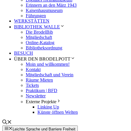
Erinnern an den März 1943
Kaisenhausmuseum
Führungen
WERKSTÄTTEN
BIBLIOTHEK WALLE
Die BrodelBib
Mitgliedschaft
Online-Katalog
Bibliotheksordnung
BESUCH
ÜBER DEN BRODELPOTT
Moin und willkommen!
Kontakt
Mitgliedschaft und Verein
Räume Mieten
Tickets
Praktikum | BFD
Newsletter
Externe Projekte
Linking Up
Künste öffnen Welten
Leichte Sprache und Barriere Freiheit