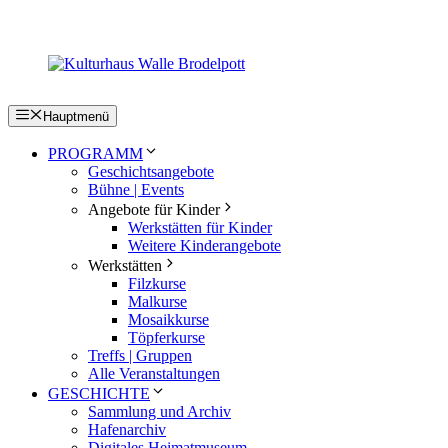
Zum
Inhalt
springen
Hauptmenü
PROGRAMM
Geschichtsangebote
Bühne | Events
Angebote für Kinder
Werkstätten für Kinder
Weitere Kinderangebote
Werkstätten
Filzkurse
Malkurse
Mosaikkurse
Töpferkurse
Treffs | Gruppen
Alle Veranstaltungen
GESCHICHTE
Sammlung und Archiv
Hafenarchiv
Digitales Heimatmuseum