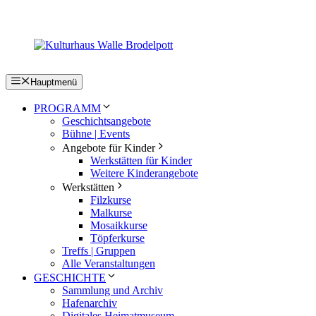
Zum
Inhalt
springen
Hauptmenü
PROGRAMM
Geschichtsangebote
Bühne | Events
Angebote für Kinder
Werkstätten für Kinder
Weitere Kinderangebote
Werkstätten
Filzkurse
Malkurse
Mosaikkurse
Töpferkurse
Treffs | Gruppen
Alle Veranstaltungen
GESCHICHTE
Sammlung und Archiv
Hafenarchiv
Digitales Heimatmuseum