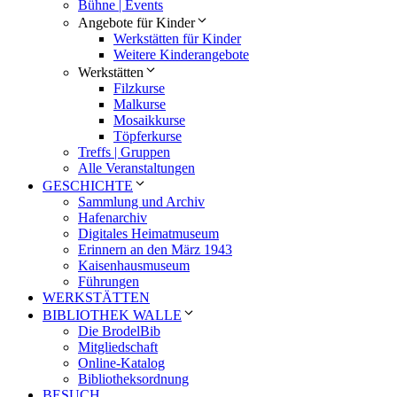
Bühne | Events
Angebote für Kinder
Werkstätten für Kinder
Weitere Kinderangebote
Werkstätten
Filzkurse
Malkurse
Mosaikkurse
Töpferkurse
Treffs | Gruppen
Alle Veranstaltungen
GESCHICHTE
Sammlung und Archiv
Hafenarchiv
Digitales Heimatmuseum
Erinnern an den März 1943
Kaisenhausmuseum
Führungen
WERKSTÄTTEN
BIBLIOTHEK WALLE
Die BrodelBib
Mitgliedschaft
Online-Katalog
Bibliotheksordnung
BESUCH