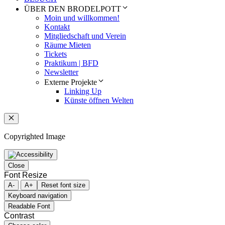
ÜBER DEN BRODELPOTT
Moin und willkommen!
Kontakt
Mitgliedschaft und Verein
Räume Mieten
Tickets
Praktikum | BFD
Newsletter
Externe Projekte
Linking Up
Künste öffnen Welten
Schließen
Copyrighted Image
Close
Font Resize
A-
A+
Reset font size
Keyboard navigation
Readable Font
Contrast