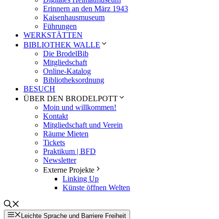
Erinnern an den März 1943
Kaisenhausmuseum
Führungen
WERKSTÄTTEN
BIBLIOTHEK WALLE
Die BrodelBib
Mitgliedschaft
Online-Katalog
Bibliotheksordnung
BESUCH
ÜBER DEN BRODELPOTT
Moin und willkommen!
Kontakt
Mitgliedschaft und Verein
Räume Mieten
Tickets
Praktikum | BFD
Newsletter
Externe Projekte
Linking Up
Künste öffnen Welten
Leichte Sprache und Barriere Freiheit