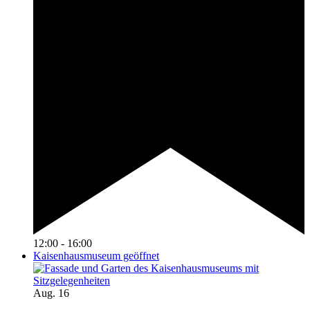
12:00
-
16:00
Kaisenhausmuseum geöffnet
Aug.
16