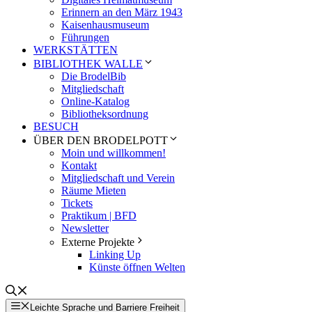
Erinnern an den März 1943
Kaisenhausmuseum
Führungen
WERKSTÄTTEN
BIBLIOTHEK WALLE
Die BrodelBib
Mitgliedschaft
Online-Katalog
Bibliotheksordnung
BESUCH
ÜBER DEN BRODELPOTT
Moin und willkommen!
Kontakt
Mitgliedschaft und Verein
Räume Mieten
Tickets
Praktikum | BFD
Newsletter
Externe Projekte
Linking Up
Künste öffnen Welten
Leichte Sprache und Barriere Freiheit