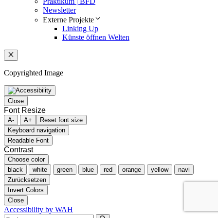
Praktikum | BFD
Newsletter
Externe Projekte
Linking Up
Künste öffnen Welten
Schließen
Copyrighted Image
Close
Font Resize
A-
A+
Reset font size
Keyboard navigation
Readable Font
Contrast
Choose color
black
white
green
blue
red
orange
yellow
navi
Zurücksetzen
Invert Colors
Close
Accessibility by WAH
Suchen