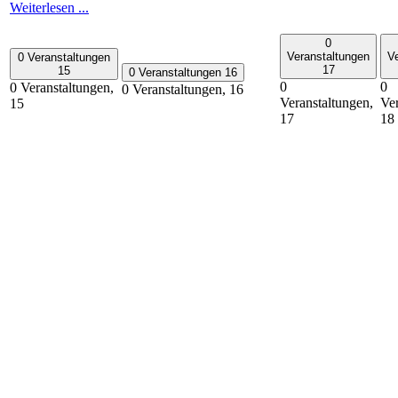
Weiterlesen ...
0
Veranstaltungen
V
0 Veranstaltungen
17
15
0 Veranstaltungen
16
0
0
0 Veranstaltungen,
0 Veranstaltungen,
16
Veranstaltungen,
Ver
15
17
18