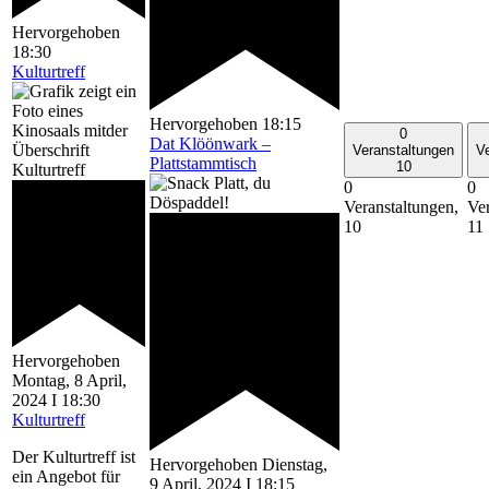
Hervorgehoben
18:30
Kulturtreff
Hervorgehoben
18:15
0
Dat Klöönwark –
Veranstaltungen
V
Plattstammtisch
10
0
0
Veranstaltungen,
Ver
10
11
Hervorgehoben
Montag, 8 April,
2024 I 18:30
Kulturtreff
Der Kulturtreff ist
Hervorgehoben
Dienstag,
ein Angebot für
9 April, 2024 I 18:15