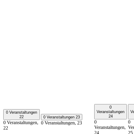
0
Veranstaltungen
V
0 Veranstaltungen
24
22
0 Veranstaltungen
23
0
0
0 Veranstaltungen,
0 Veranstaltungen,
23
Veranstaltungen,
Ver
22
24
25