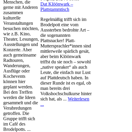
Menschen, die
Dat Klöönwark –
gerne mit Anderen
Plattstammtisch
zusammen
kulturelle
Regelmäßig trifft sich im
Veranstaltungen
Brodelpott eine vom
besuchen möchten,
Aussterben bedrohte Art –
wie z.B. Kino,
die sogenannten
Theater, Lesungen,
Plattsnacker! Platt-
Ausstellungen und
Muttersprachler*innen sind
Konzerte. Aber
mittlerweile spärlich gesät,
auch gemeinsame
aber beim Klöönwark
Radtouren,
triffst du sie noch – sowohl
Wanderungen,
„native speaker“ als auch
Ausflüge oder
Leute, die einfach nur Lust
Kochevents
auf Plattdeutsch haben. In
können hier
dieser Runde ist es egal, ob
geplant werden.
man bereits drei
Bei den Treffen
Volkshochschulkurse hinter
werden die Ideen
sich hat, als ...
Weiterlesen
gesammelt und die
...
Verabredungen
getroffen. Die
Gruppe trifft sich
im Café des
Brodelpotts. ...