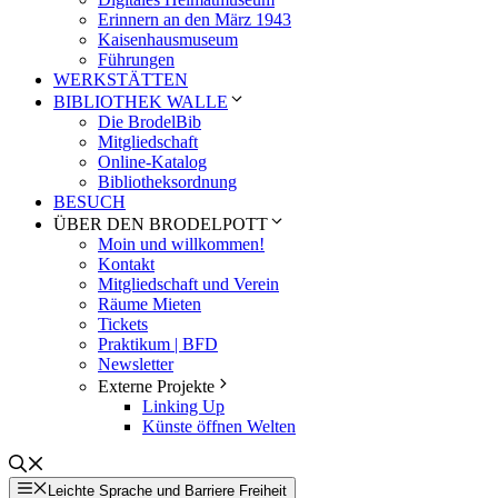
Erinnern an den März 1943
Kaisenhausmuseum
Führungen
WERKSTÄTTEN
BIBLIOTHEK WALLE
Die BrodelBib
Mitgliedschaft
Online-Katalog
Bibliotheksordnung
BESUCH
ÜBER DEN BRODELPOTT
Moin und willkommen!
Kontakt
Mitgliedschaft und Verein
Räume Mieten
Tickets
Praktikum | BFD
Newsletter
Externe Projekte
Linking Up
Künste öffnen Welten
Leichte Sprache und Barriere Freiheit