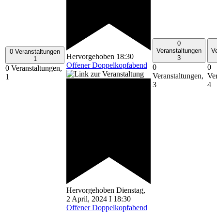
0
Veranstaltungen
V
0 Veranstaltungen
Hervorgehoben
18:30
3
1
Offener Doppelkopfabend
0
0
0 Veranstaltungen,
Veranstaltungen,
Ver
1
3
4
Hervorgehoben
Dienstag,
2 April, 2024 I 18:30
Offener Doppelkopfabend