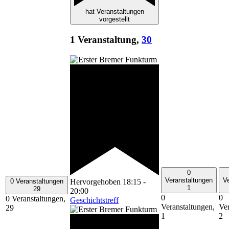
hat Veranstaltungen
vorgestellt
1 Veranstaltung,
30
0
Veranstaltungen
V
0 Veranstaltungen
Hervorgehoben
18:15
-
1
29
20:00
0
0
0 Veranstaltungen,
Geschichtstreff
Veranstaltungen,
Ver
29
1
2