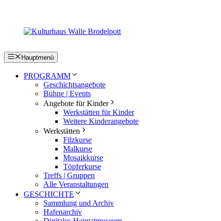
Zum
Inhalt
springen
Hauptmenü
PROGRAMM
Geschichtsangebote
Bühne | Events
Angebote für Kinder
Werkstätten für Kinder
Weitere Kinderangebote
Werkstätten
Filzkurse
Malkurse
Mosaikkurse
Töpferkurse
Treffs | Gruppen
Alle Veranstaltungen
GESCHICHTE
Sammlung und Archiv
Hafenarchiv
Digitales Heimatmuseum