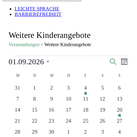
LEICHTE SPRACHE
BARRIEREFREIHEIT
Weitere Kinderangebote
Veranstaltungen
Weitere Kinderangebote
Veranstaltungen
Veranstal
Veran
01.09.2026
Suche
Monat
Ansic
Suche
Datum
Navig
Kalender
wählen.
M
MONTAG
D
DIENSTAG
M
MITTWOCH
D
DONNERSTAG
F
FREITAG
S
SAMSTAG
und
S
SONNTA
von
Ansichten
hat
0
0
0
0
1
0
0
31
1
2
3
4
5
6
Veranstaltungen
Veranstaltungen
Navigati
Veranstaltungen
Veranstaltungen
Veranstaltungen
Veranstaltungen
Veranstaltung
Veranstaltungen
Veransta
vorgestellt
0
0
0
0
0
0
0
7
8
9
10
11
12
13
Veranstaltungen
Veranstaltungen
Veranstaltungen
Veranstaltungen
Veranstaltungen
Veranstaltungen
Veransta
hat
0
0
0
0
0
0
1
14
15
16
17
18
19
20
Veransta
Veranstaltungen
Veranstaltungen
Veranstaltungen
Veranstaltungen
Veranstaltungen
Veranstaltungen
Veransta
vorgestel
0
0
0
0
0
0
0
21
22
23
24
25
26
27
Veranstaltungen
Veranstaltungen
Veranstaltungen
Veranstaltungen
Veranstaltungen
Veranstaltungen
Veransta
0
0
0
0
0
0
0
28
29
30
1
2
3
4