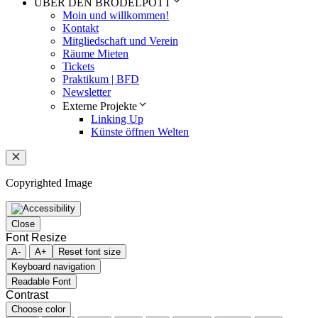
ÜBER DEN BRODELPOTT
Moin und willkommen!
Kontakt
Mitgliedschaft und Verein
Räume Mieten
Tickets
Praktikum | BFD
Newsletter
Externe Projekte
Linking Up
Künste öffnen Welten
Schließen
Copyrighted Image
Close
Font Resize
A-
A+
Reset font size
Keyboard navigation
Readable Font
Contrast
Choose color