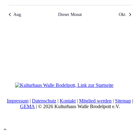
Veranstaltungen
Veranstaltungen
Veranstaltungen
Veranstaltungen
Veranstaltungen
Veranstaltungen
Veransta
Aug.
Dieser Monat
Okt.
Impressum
|
Datenschutz
|
Kontakt
|
Mitglied werden
|
Sitemap
|
GEMA
| © 2026 Kulturhaus Walle Brodelpott e.V.