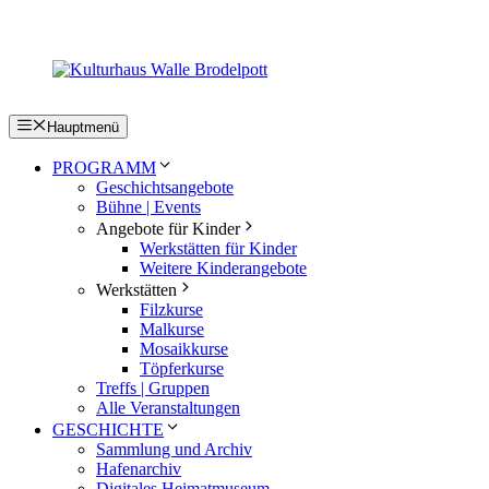
Zum
Inhalt
springen
Hauptmenü
PROGRAMM
Geschichtsangebote
Bühne | Events
Angebote für Kinder
Werkstätten für Kinder
Weitere Kinderangebote
Werkstätten
Filzkurse
Malkurse
Mosaikkurse
Töpferkurse
Treffs | Gruppen
Alle Veranstaltungen
GESCHICHTE
Sammlung und Archiv
Hafenarchiv
Digitales Heimatmuseum