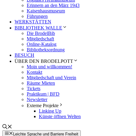
Erinnern an den März 1943
Kaisenhausmuseum
Führungen
WERKSTÄTTEN
BIBLIOTHEK WALLE
Die BrodelBib
Mitgliedschaft
Online-Katalog
Bibliotheksordnung
BESUCH
ÜBER DEN BRODELPOTT
Moin und willkommen!
Kontakt
Mitgliedschaft und Verein
Räume Mieten
Tickets
Praktikum | BFD
Newsletter
Externe Projekte
Linking Up
Künste öffnen Welten
Leichte Sprache und Barriere Freiheit