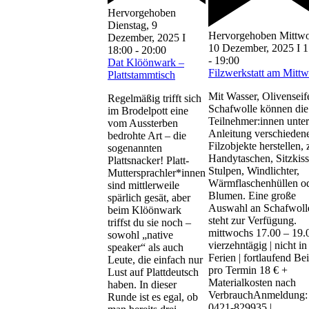
Hervorgehoben
Dienstag, 9
Hervorgehoben
Mittw
Dezember, 2025 I
10 Dezember, 2025 I 1
18:00
-
20:00
-
19:00
Dat Klöönwark –
Filzwerkstatt am Mitt
Plattstammtisch
Mit Wasser, Olivenseif
Regelmäßig trifft sich
Schafwolle können die
im Brodelpott eine
Teilnehmer:innen unter
vom Aussterben
Anleitung verschieden
bedrohte Art – die
Filzobjekte herstellen, 
sogenannten
Handytaschen, Sitzkiss
Plattsnacker! Platt-
Stulpen, Windlichter,
Muttersprachler*innen
Wärmflaschenhüllen o
sind mittlerweile
Blumen. Eine große
spärlich gesät, aber
Auswahl an Schafwoll
beim Klöönwark
steht zur Verfügung.
triffst du sie noch –
mittwochs 17.00 – 19.0
sowohl „native
vierzehntägig | nicht in
speaker“ als auch
Ferien | fortlaufend Bei
Leute, die einfach nur
pro Termin 18 € +
Lust auf Plattdeutsch
Materialkosten nach
haben. In dieser
VerbrauchAnmeldung: 
Runde ist es egal, ob
0421-829935 |