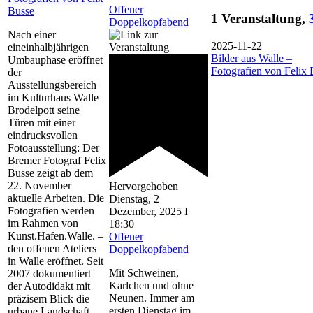
Offener
Busse
1 Veranstaltung,
Doppelkopfabend
Nach einer
2025-11-22
eineinhalbjährigen
Bilder aus Walle –
Umbauphase eröffnet
Fotografien von Felix 
der
Ausstellungsbereich
im Kulturhaus Walle
Brodelpott seine
Türen mit einer
eindrucksvollen
Fotoausstellung: Der
Bremer Fotograf Felix
Busse zeigt ab dem
22. November
Hervorgehoben
aktuelle Arbeiten. Die
Dienstag, 2
Fotografien werden
Dezember, 2025 I
im Rahmen von
18:30
Kunst.Hafen.Walle. –
Offener
den offenen Ateliers
Doppelkopfabend
in Walle eröffnet. Seit
Mit Schweinen,
2007 dokumentiert
Karlchen und ohne
der Autodidakt mit
Neunen. Immer am
präzisem Blick die
ersten Dienstag im
urbane Landschaft