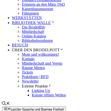
Erinnern an den März 1943
Kaisenhausmuseum
Führungen
WERKSTÄTTEN
BIBLIOTHEK WALLE
Die BrodelBib
Mitgliedschaft
Online-Katalog
Bibliotheksordnung
BESUCH
ÜBER DEN BRODELPOTT
Moin und willkommen!
Kontakt
Mitgliedschaft und Verein
Räume Mieten
Tickets
Praktikum | BFD
Newsletter
Externe Projekte
Linking Up
Künste öffnen Welten
Leichte Sprache und Barriere Freiheit