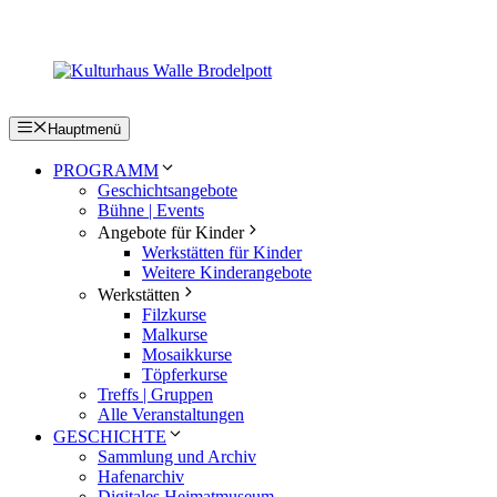
Zum
Inhalt
springen
Hauptmenü
PROGRAMM
Geschichtsangebote
Bühne | Events
Angebote für Kinder
Werkstätten für Kinder
Weitere Kinderangebote
Werkstätten
Filzkurse
Malkurse
Mosaikkurse
Töpferkurse
Treffs | Gruppen
Alle Veranstaltungen
GESCHICHTE
Sammlung und Archiv
Hafenarchiv
Digitales Heimatmuseum