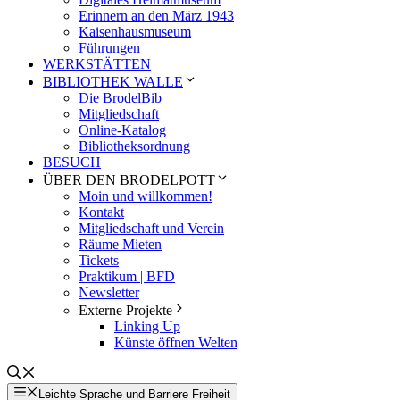
Erinnern an den März 1943
Kaisenhausmuseum
Führungen
WERKSTÄTTEN
BIBLIOTHEK WALLE
Die BrodelBib
Mitgliedschaft
Online-Katalog
Bibliotheksordnung
BESUCH
ÜBER DEN BRODELPOTT
Moin und willkommen!
Kontakt
Mitgliedschaft und Verein
Räume Mieten
Tickets
Praktikum | BFD
Newsletter
Externe Projekte
Linking Up
Künste öffnen Welten
Leichte Sprache und Barriere Freiheit