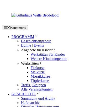
Zum
Inhalt
springen
Hauptmenü
PROGRAMM
Geschichtsangebote
Bühne | Events
Angebote für Kinder
Werkstätten für Kinder
Weitere Kinderangebote
Werkstätten
Filzkurse
Malkurse
Mosaikkurse
Töpferkurse
Treffs | Gruppen
Alle Veranstaltungen
GESCHICHTE
Sammlung und Archiv
Hafenarchiv
Digitales Heimatmuseum