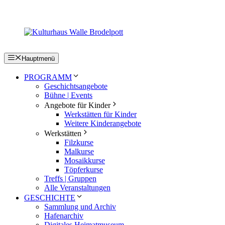
Zum
Inhalt
springen
Hauptmenü
PROGRAMM
Geschichtsangebote
Bühne | Events
Angebote für Kinder
Werkstätten für Kinder
Weitere Kinderangebote
Werkstätten
Filzkurse
Malkurse
Mosaikkurse
Töpferkurse
Treffs | Gruppen
Alle Veranstaltungen
GESCHICHTE
Sammlung und Archiv
Hafenarchiv
Digitales Heimatmuseum