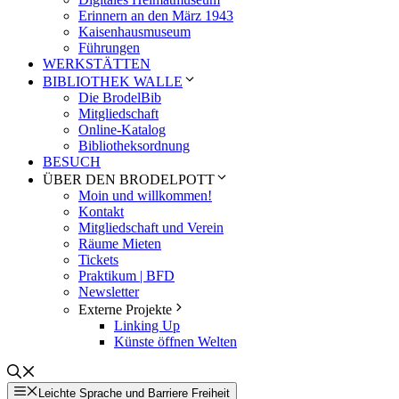
Erinnern an den März 1943
Kaisenhausmuseum
Führungen
WERKSTÄTTEN
BIBLIOTHEK WALLE
Die BrodelBib
Mitgliedschaft
Online-Katalog
Bibliotheksordnung
BESUCH
ÜBER DEN BRODELPOTT
Moin und willkommen!
Kontakt
Mitgliedschaft und Verein
Räume Mieten
Tickets
Praktikum | BFD
Newsletter
Externe Projekte
Linking Up
Künste öffnen Welten
Leichte Sprache und Barriere Freiheit